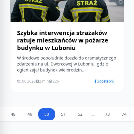
Szybka interwencja strażaków
ratuje mieszkańców w pożarze
budynku w Luboniu
W środowe popołudnie doszło do dramatycznego
zdarzenia na ul. Dworcowej w Luboniu, gdzie
ogień zajął budynek wielorodzin...
05.06.2026
2 min
226
Udostępnij
48
49
50
51
52
…
73
74