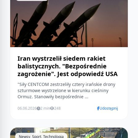
Iran wystrzelił siedem rakiet
balistycznych. "Bezpośrednie
zagrożenie". Jest odpowiedź USA
"Siły CENTCOM zestrzeliły cztery irańskie drony
szturmowe wystrzelone w kierunku cieśniny
Ormuz. Stanowiły bezpośrednie ...
06.06.2026
2 min
248
Udostępnij
Newsy, Sport, Technologia