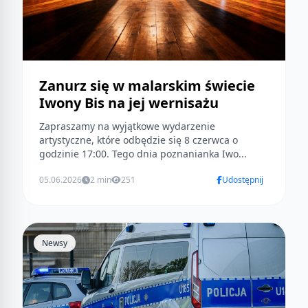
Zanurz się w malarskim świecie
Iwony Bis na jej wernisażu
Zapraszamy na wyjątkowe wydarzenie
artystyczne, które odbędzie się 8 czerwca o
godzinie 17:00. Tego dnia poznanianka Iwo...
05.06.2026
2 min
251
Udostępnij
Newsy