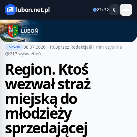
lubon.net.pl
22:32
08.07.2026 11:00
przez Redakcja
1 min czytania
Newsy
217 wyświetleń
Region. Ktoś
wezwał straż
miejską do
młodzieży
sprzedającej