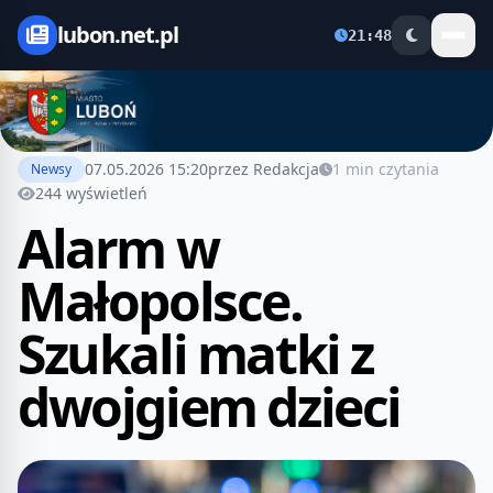
lubon.net.pl
21:48
07.05.2026 15:20
przez Redakcja
1 min czytania
Newsy
244 wyświetleń
Alarm w
Małopolsce.
Szukali matki z
dwojgiem dzieci