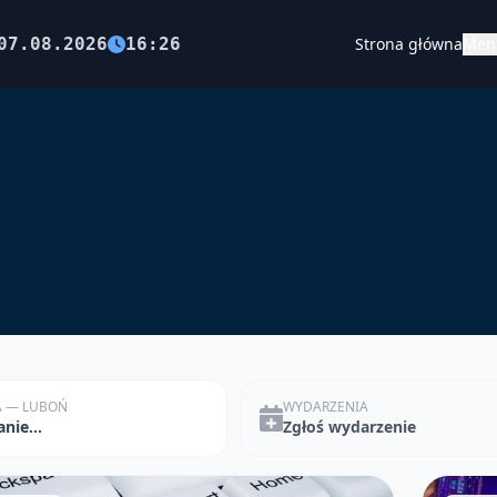
07.08.2026
16:26
Strona główna
Men
 — LUBOŃ
WYDARZENIA
nie...
Zgłoś wydarzenie