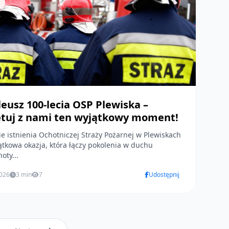
leusz 100-lecia OSP Plewiska –
ętuj z nami ten wyjątkowy moment!
ie istnienia Ochotniczej Straży Pożarnej w Plewiskach
ątkowa okazja, która łączy pokolenia w duchu
oty...
2026
3 min
7
Udostępnij