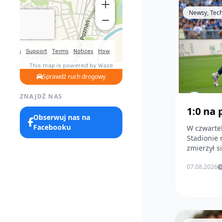
Newsy, Tec
Sprawdź ruch drogowy
ZNAJDŹ NAS
1:0 na
Obserwuj nas na
Facebooku
W czwarte
Stadionie 
zmierzył si
07.08.2026