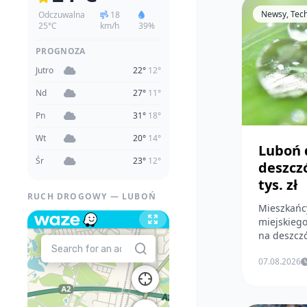
Newsy, Tec
Odczuwalna
18
25°C
km/h
39%
PROGNOZA
Jutro
22°
12°
Nd
27°
11°
Pn
31°
18°
Wt
20°
14°
Luboń 
Śr
23°
12°
deszcz
tys. zł
RUCH DROGOWY — LUBOŃ
Mieszkańc
miejskieg
na deszczó
07.08.2026