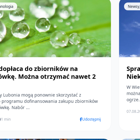
hnologia
Newsy,
dopłaca do zbiorników na
Spr
ówkę. Można otrzymać nawet 2
Niek
W Wiel
można 
y Lubonia mogą ponownie skorzystać z
ogrze.
o programu dofinansowania zakupu zbiorników
wkę. Nabór ...
07.08.
1 min
Udostępnij