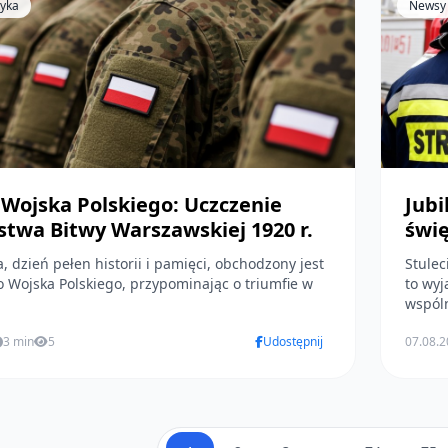
tyka
Newsy
 Wojska Polskiego: Uczczenie
Jubi
stwa Bitwy Warszawskiej 1920 r.
świ
a, dzień pełen historii i pamięci, obchodzony jest
Stulec
o Wojska Polskiego, przypominając o triumfie w
to wyj
wspóln
3 min
5
Udostępnij
07.08.