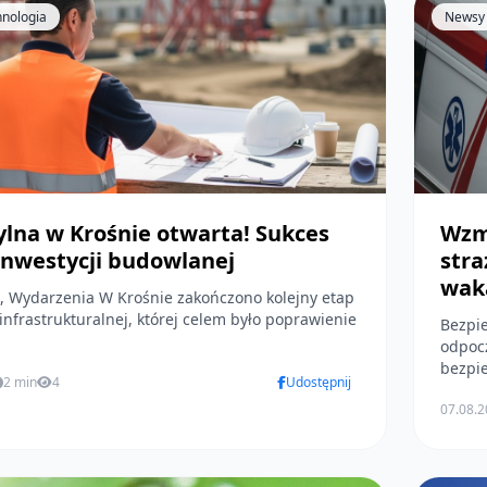
hnologia
Newsy
ylna w Krośnie otwarta! Sukces
Wzmo
inwestycji budowlanej
stra
wak
 Krośnie zakończono kolejny etap
 infrastrukturalnej, której celem było poprawienie
Bezpieczeńs
odpoc
bezpie
2 min
4
Udostępnij
07.08.