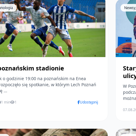
hnologia
Newsy,
 poznańskim stadionie
Star
ulic
k o godzinie 19:00 na poznańskim na Enea
rozpoczęło się spotkanie, w którym Lech Poznań
W Pozn
ę ...
podcza
można 
1 min
1
Udostępnij
07.08.