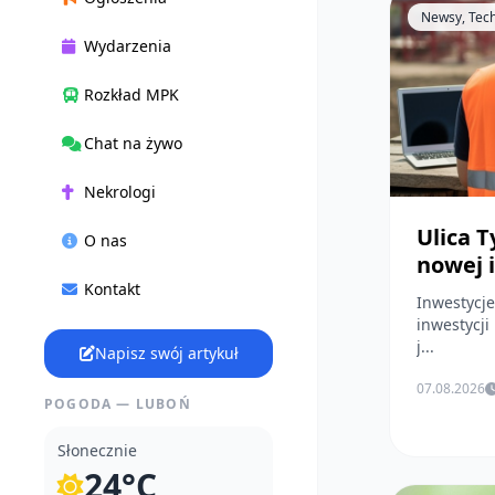
Newsy, Tec
Wydarzenia
Rozkład MPK
Chat na żywo
Nekrologi
Ulica T
O nas
nowej 
Kontakt
Inwestycje, Wydarzenia W
inwestycji
j...
Napisz swój artykuł
07.08.2026
POGODA — LUBOŃ
Słonecznie
24°C