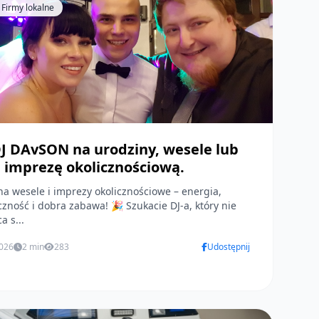
 Firmy lokalne
J DAvSON na urodziny, wesele lub
 imprezę okolicznościową.
na wesele i imprezy okolicznościowe – energia,
ść i dobra zabawa! 🎉 Szukacie DJ-a, który nie
a s...
2026
2 min
283
Udostępnij