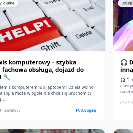
y lokalne
Usługi,
wis komputerowy – szybka
🎧 D
 fachowa obsługa, dojazd do
inną
! 🔧
🎧 DJ 
elastyczno
lem z komputerem lub laptopem? Działa wolno,
narzuc
 się, a może w ogóle nie chce się uruchomić?
...
05.05.
1 min
288
Udostępnij