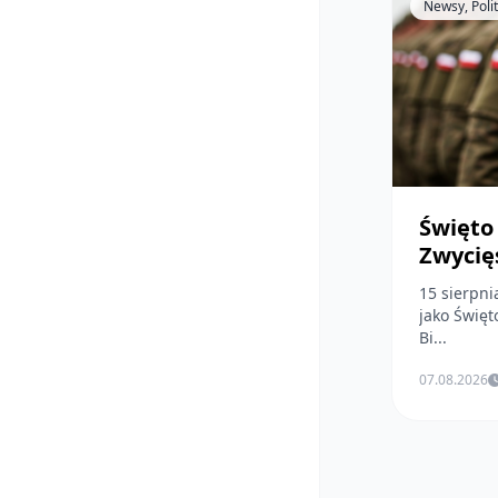
Newsy, Poli
Święto
Zwycię
15 sierpni
jako Święt
Bi...
07.08.2026