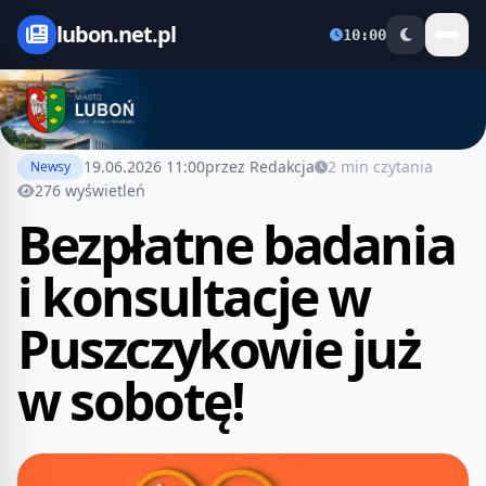
lubon.net.pl
10:00
19.06.2026 11:00
przez Redakcja
2 min czytania
Newsy
276 wyświetleń
Bezpłatne badania
i konsultacje w
Puszczykowie już
w sobotę!