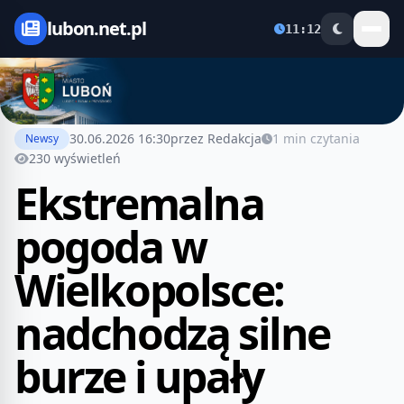
lubon.net.pl
11:12
30.06.2026 16:30
przez Redakcja
1 min czytania
Newsy
230 wyświetleń
Ekstremalna
pogoda w
Wielkopolsce:
nadchodzą silne
burze i upały