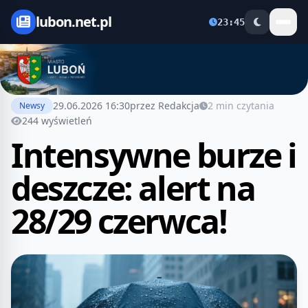
lubon.net.pl
23:45
29.06.2026 16:30
przez Redakcja
2 min czytania
Newsy
244 wyświetleń
Intensywne burze i
deszcze: alert na
28/29 czerwca!