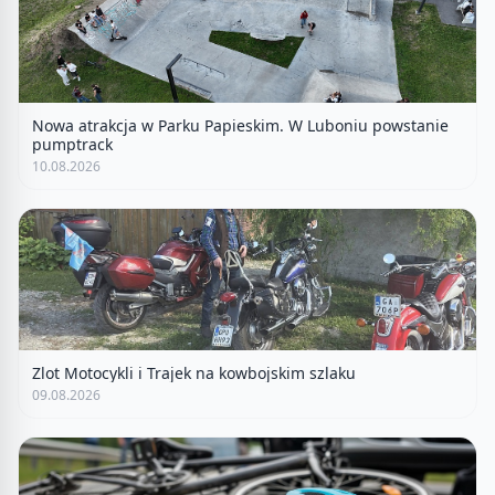
Nowa atrakcja w Parku Papieskim. W Luboniu powstanie
pumptrack
10.08.2026
Zlot Motocykli i Trajek na kowbojskim szlaku
09.08.2026