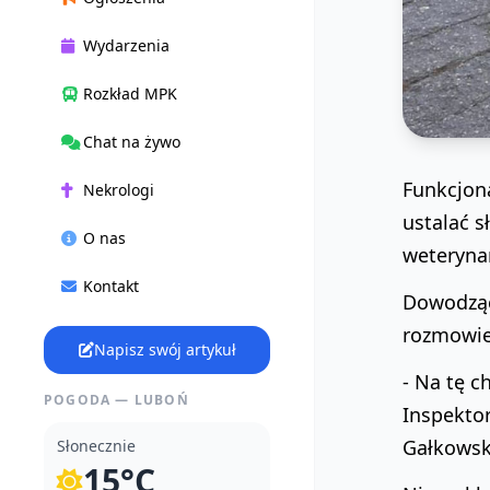
Wydarzenia
Rozkład MPK
Chat na żywo
Funkcjona
Nekrologi
ustalać s
O nas
weteryna
Kontakt
Dowodząc
rozmowie
Napisz swój artykuł
- Na tę c
POGODA — LUBOŃ
Inspektor
Gałkowsk
Słonecznie
15°C