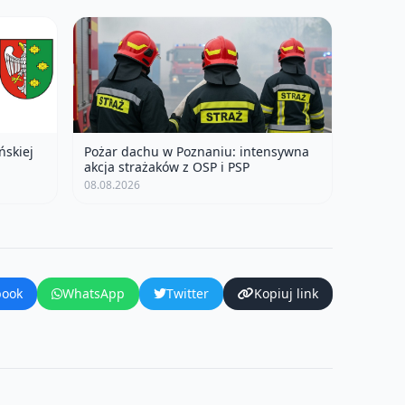
ńskiej
Pożar dachu w Poznaniu: intensywna
akcja strażaków z OSP i PSP
08.08.2026
book
WhatsApp
Twitter
Kopiuj link