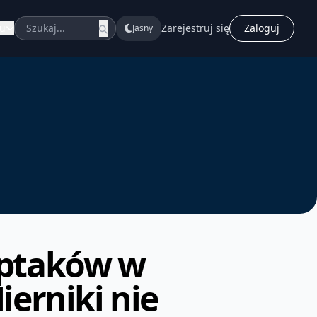
u
Zarejestruj się
Zaloguj
Jasny
 ptaków w
ierniki nie