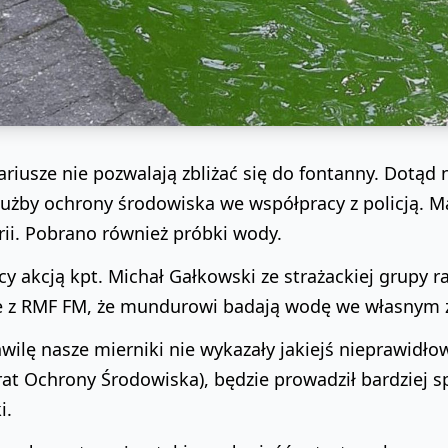
riusze nie pozwalają zbliżać się do fontanny. Dotąd 
łużby ochrony środowiska we współpracy z policją. M
rii. Pobrano również próbki wody.
y akcją kpt. Michał Gałkowski ze strażackiej grupy 
 z RMF FM, że mundurowi badają wodę we własnym z
hwilę nasze mierniki nie wykazały jakiejś nieprawidło
at Ochrony Środowiska), będzie prowadził bardziej sp
i.