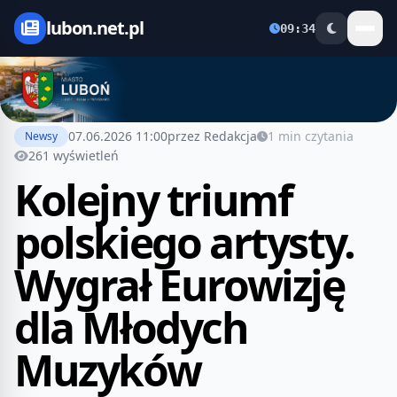
lubon.net.pl
09:34
07.06.2026 11:00
przez Redakcja
1 min czytania
Newsy
261 wyświetleń
Kolejny triumf
polskiego artysty.
Wygrał Eurowizję
dla Młodych
Muzyków