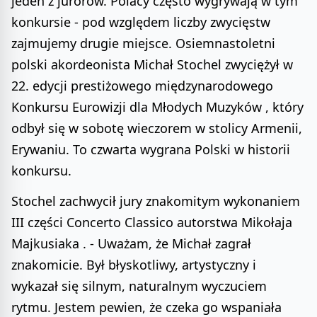
jeden z jurorów. Polacy często wygrywają w tym
konkursie - pod względem liczby zwycięstw
zajmujemy drugie miejsce. Osiemnastoletni
polski akordeonista Michał Stochel zwyciężył w
22. edycji prestiżowego międzynarodowego
Konkursu Eurowizji dla Młodych Muzyków , który
odbył się w sobotę wieczorem w stolicy Armenii,
Erywaniu. To czwarta wygrana Polski w historii
konkursu.
Stochel zachwycił jury znakomitym wykonaniem
III części Concerto Classico autorstwa Mikołaja
Majkusiaka . - Uważam, że Michał zagrał
znakomicie. Był błyskotliwy, artystyczny i
wykazał się silnym, naturalnym wyczuciem
rytmu. Jestem pewien, że czeka go wspaniała