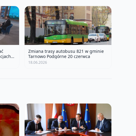
ać
Zmiana trasy autobusu 821 w gminie
acjach
Tarnowo Podgórne 20 czerwca
18.06.2026