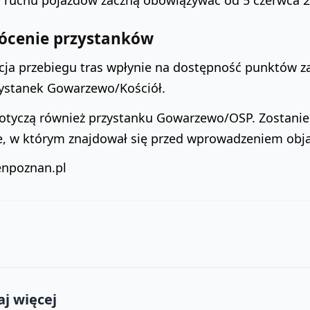
 ruchu pojazdów zaczną obowiązywać od 5 czerwca 2
ócenie przystanków
acja przebiegu tras wpłynie na dostępność punktów z
zystanek Gowarzewo/Kościół.
otyczą również przystanku Gowarzewo/OSP. Zostanie o
e, w którym znajdował się przed wprowadzeniem obj
enpoznan.pl
j więcej