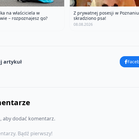
ka na właściciela w
Z prywatnej posesji w Poznaniu
wie – rozpoznajesz go?
skradziono psa!
08.08.2026
j artykuł
Face
entarze
ę, aby dodać komentarz.
ntarzy. Bądź pierwszy!