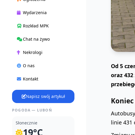
Wydarzenia
Rozkład MPK
Chat na żywo
Nekrologi
Od 5 cze
O nas
oraz 432
Kontakt
przebieg
Napisz swój artykuł
Koniec
POGODA — LUBOŃ
Autobusy 
linie 431
Słonecznie
19°C