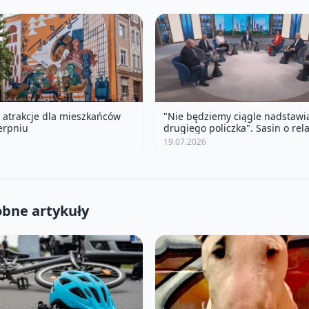
 atrakcje dla mieszkańców
"Nie będziemy ciągle nadstawi
ierpniu
drugiego policzka". Sasin o rel
polsko-ukraińskich
19.07.2026
bne artykuły