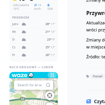
Zmiany w
Odczuwalna
14
19°C
km/h
56%
Przywr
PROGNOZA
Aktualiz
Jutro
28°
17°
wróci pr
Wt
21°
13°
Zmiany d
Śr
23°
9°
w miejsc
Cz
25°
12°
Pt
26°
11°
Źródło: t
RUCH DROGOWY — LUBOŃ
Poznań
Czyta