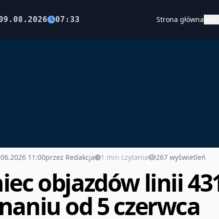
09.08.2026
07:33
Strona główna
Men
.06.2026 11:00
przez Redakcja
1 min czytania
267 wyświetleń
iec objazdów linii 431
naniu od 5 czerwca