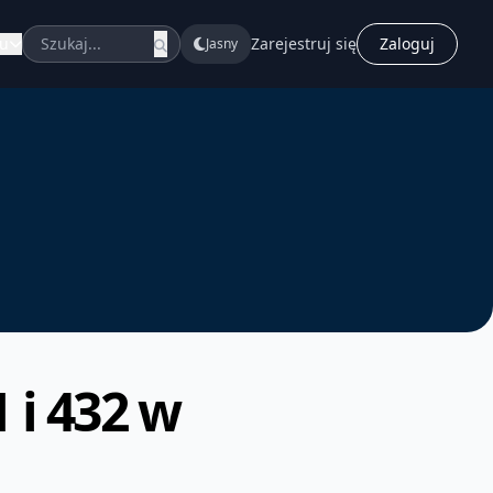
u
Zarejestruj się
Zaloguj
Jasny
 i 432 w