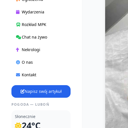
Wydarzenia
Rozkład MPK
Chat na żywo
Nekrologi
O nas
Kontakt
Napisz swój artykuł
POGODA — LUBOŃ
Słonecznie
24°C