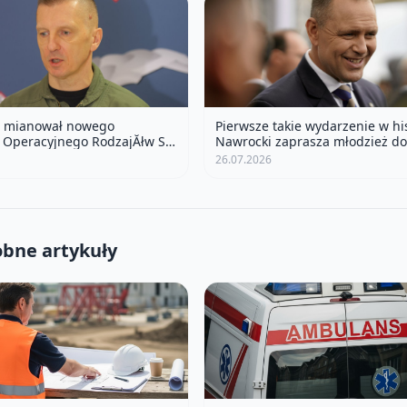
t mianował nowego
Pierwsze takie wydarzenie w his
Operacyjnego RodzajĂłw Sił
Nawrocki zaprasza młodzież do
26.07.2026
bne artykuły