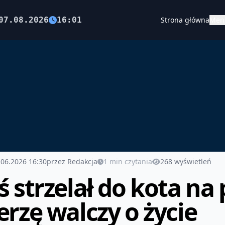
07.08.2026
16:01
Strona główna
Men
.06.2026 16:30
przez Redakcja
1 min czytania
268 wyświetleń
ś strzelał do kota na
erzę walczy o życie