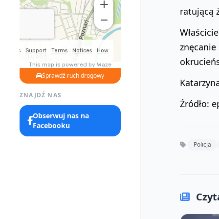
ratującą 
Właścicie
znęcanie 
okrucieńs
Sprawdź ruch drogowy
Katarzyn
ZNAJDŹ NAS
Źródło: e
Obserwuj nas na
Facebooku
Policja
Czyta