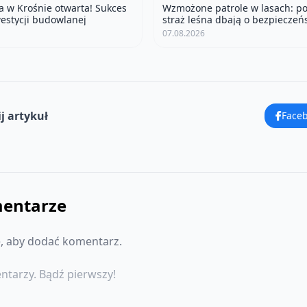
na w Krośnie otwarta! Sukces
Wzmożone patrole w lasach: pol
estycji budowlanej
straż leśna dbają o bezpieczeń
wakacyjne
07.08.2026
j artykuł
Face
entarze
ę, aby dodać komentarz.
ntarzy. Bądź pierwszy!