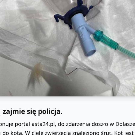
zajmie się policja.
jonuje portal asta24.pl, do zdarzenia doszło w Dolasz
 do kota. W ciele zwierzęcia znaleziono śrut. Kot jest