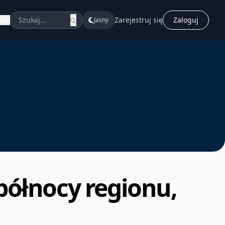
u
Zarejestruj się
Zaloguj
Jasny
 północy regionu,