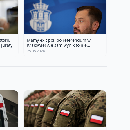
torii.
Mamy exit poll po referendum w
 Juraty
Krakowie! Ale sam wynik to nie
wszystko
25.05.2026