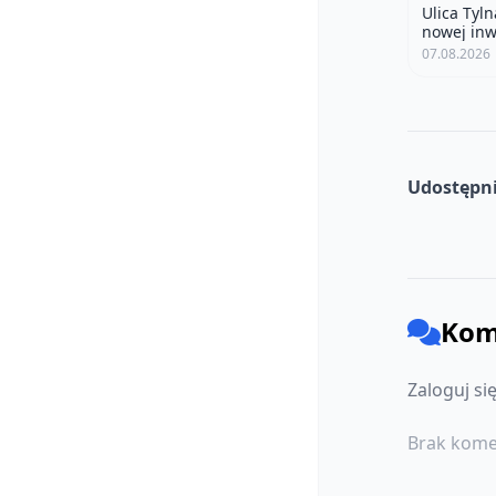
Ulica Tyl
nowej inw
07.08.2026
Udostępni
Kom
Zaloguj si
Brak kome