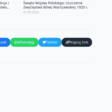
icja i
Święto Wojska Polskiego: Uczczenie
stwo
Zwycięstwa Bitwy Warszawskiej 1920 r.
07.08.2026
book
WhatsApp
Twitter
Kopiuj link