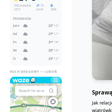
Odczuwalna
18
25°C
km/h
39%
PROGNOZA
Jutro
22°
12°
Nd
27°
11°
Pn
31°
18°
Wt
20°
14°
Śr
23°
12°
RUCH DROGOWY — LUBOŃ
Sprawą 
Jak relac
wiatrówki