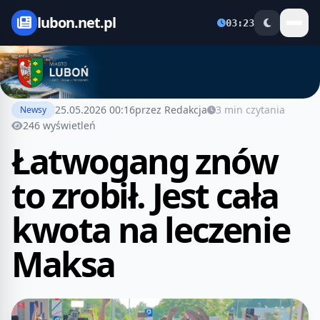
lubon.net.pl
03:23
25.05.2026 00:16
przez Redakcja
3 min czytania
Newsy
246 wyświetleń
Łatwogang znów
to zrobił. Jest cała
kwota na leczenie
Maksa