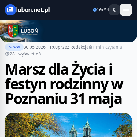
lubon.net.pl
10:54
30.05.2026 11:00
przez Redakcja
1 min czytania
Newsy
281 wyświetleń
Marsz dla Życia i
festyn rodzinny w
Poznaniu 31 maja