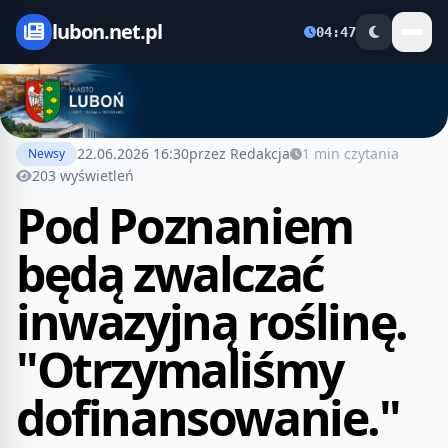
lubon.net.pl
04:47
22.06.2026 16:30
przez Redakcja
1 min czytania
Newsy
203 wyświetleń
Pod Poznaniem
będą zwalczać
inwazyjną roślinę.
"Otrzymaliśmy
dofinansowanie."