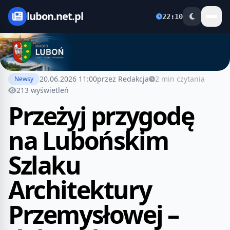
lubon.net.pl
22:10
20.06.2026 11:00
przez Redakcja
2 min czytania
Newsy
213 wyświetleń
Przeżyj przygodę
na Lubońskim
Szlaku
Architektury
Przemysłowej –