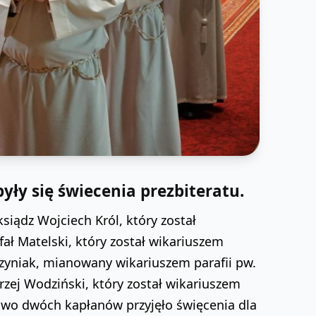
ły się świecenia prezbiteratu.
siądz Wojciech Król, który został
ał Matelski, który został wikariuszem
rzyniak, mianowany wikariuszem parafii pw.
ej Wodziński, który został wikariuszem
owo dwóch kapłanów przyjęło święcenia dla