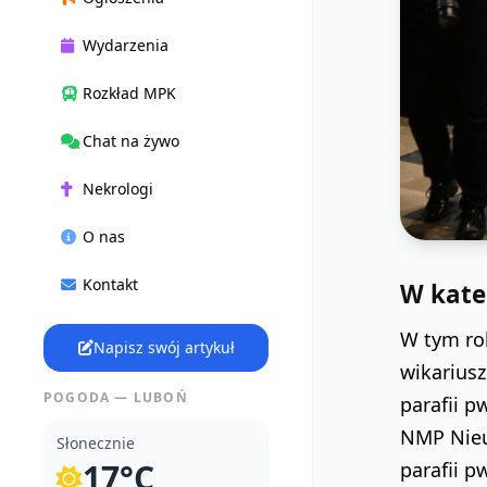
Wydarzenia
Rozkład MPK
Chat na żywo
Nekrologi
O nas
Kontakt
W kate
W tym rok
Napisz swój artykuł
wikariusz
POGODA — LUBOŃ
parafii p
NMP Nieu
Słonecznie
17°C
parafii 