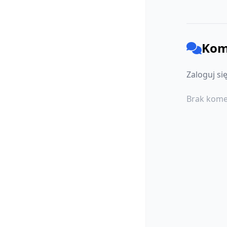
Kom
Zaloguj si
Brak kome