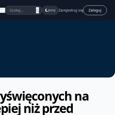
u
Zarejestruj się
Zaloguj
Jasny
wyświęconych na
iej niż przed