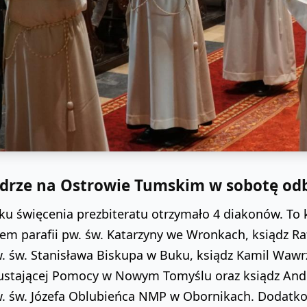
drze na Ostrowie Tumskim w sobotę odby
u święcenia prezbiteratu otrzymało 4 diakonów. To k
em parafii pw. św. Katarzyny we Wronkach, ksiądz Raf
w. św. Stanisława Biskupa w Buku, ksiądz Kamil Waw
stającej Pomocy w Nowym Tomyślu oraz ksiądz Andrz
pw. św. Józefa Oblubieńca NMP w Obornikach. Dodatk