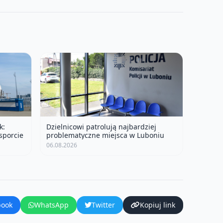
k:
Dzielnicowi patrolują najbardziej
sporcie
problematyczne miejsca w Luboniu
06.08.2026
book
WhatsApp
Twitter
Kopiuj link