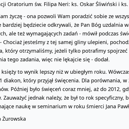
ji Oratorium św. Filipa Neri: ks. Oskar Śliwiński i ks
am życzę - ona pozwoli Wam poradzić sobie ze wszys
e bardziej będziecie odkrywali, że Pan Bóg uzdalni
ch, ale też wymagających zadań - mówił podczas świ
. - Chociaż jesteśmy z tej samej gliny ulepieni, poch
, który otrzymaliśmy, jeżeli tylko potrafimy spojrzeć
ia tego zadania, więc nie lękajcie się - dodał.
księży to wynik lepszy niż w ubiegłym roku. Wówczas 
1 diakon, który przyjął święcenia. Dla porównania, 
ów. Później było święceń coraz mniej, aż do 2012, 
 Zauważyć jednak należy, że był to rok specyficzny,
ające naukę w seminarium w roku śmierci Jana Pawła 
a Żurowska