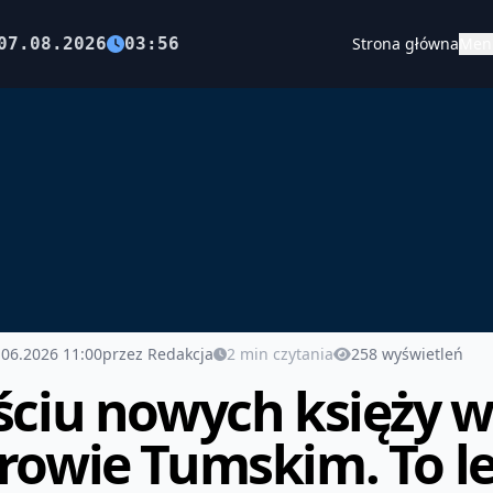
07.08.2026
03:56
Strona główna
Men
.06.2026 11:00
przez Redakcja
2 min czytania
258 wyświetleń
ściu nowych księży 
rowie Tumskim. To lep