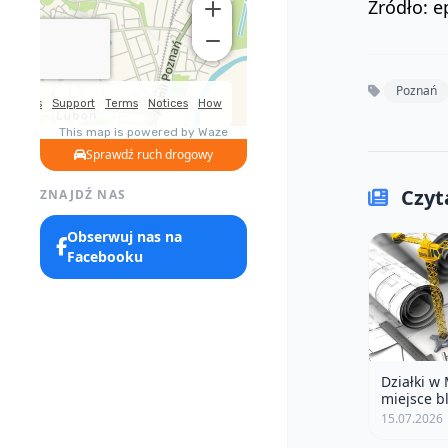
Źródło: e
Poznań
Sprawdź ruch drogowy
Czyta
ZNAJDŹ NAS
Obserwuj nas na
Facebooku
Działki w
miejsce bl
15.07.2026