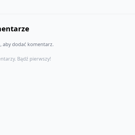
entarze
ę, aby dodać komentarz.
ntarzy. Bądź pierwszy!