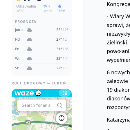
Kongregac
Odczuwalna
4
18°C
km/h
76%
- Wiary W
PROGNOZA
sprawi, ż
Jutro
22°
12°
niezwykły
Nd
27°
12°
Zieliński
Pn
31°
18°
powołania
Wt
22°
14°
wypełnien
Śr
22°
11°
6 nowych 
zaledwie 
RUCH DROGOWY — LUBOŃ
19 diakon
diakonów.
rozpoczyn
Katarzyn