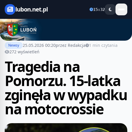
lubon.net.pl
15:32
25.05.2026 00:20
przez Redakcja
1 min czytania
Newsy
272 wyświetleń
Tragedia na
Pomorzu. 15-latka
zginęła w wypadku
na motocrossie