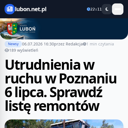
lubon.net.pl
22:11
06.07.2026 16:30
przez Redakcja
1 min czytania
Newsy
189 wyświetleń
Utrudnienia w
ruchu w Poznaniu
6 lipca. Sprawdź
listę remontów