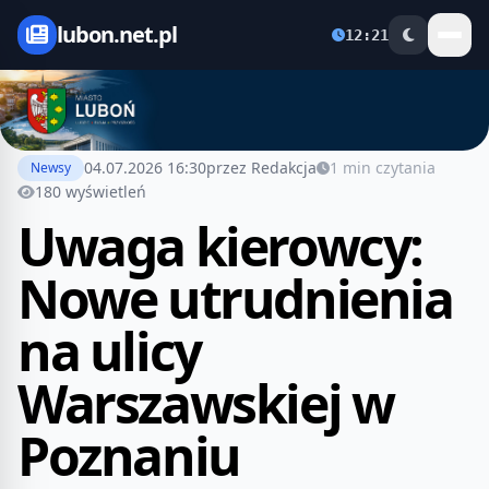
lubon.net.pl
12:21
04.07.2026 16:30
przez Redakcja
1 min czytania
Newsy
180 wyświetleń
Uwaga kierowcy:
Nowe utrudnienia
na ulicy
Warszawskiej w
Poznaniu