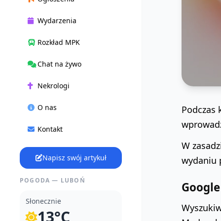
Wydarzenia
Rozkład MPK
Chat na żywo
Nekrologi
O nas
Podczas k
wprowadz
Kontakt
W zasadz
Napisz swój artykuł
wydaniu p
POGODA — LUBOŃ
Google
Słonecznie
Wyszukiwa
13°C