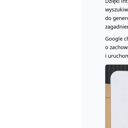
Dzięki i
wyszukiw
do genero
zagadnie
Google c
o zachowa
i uruchom