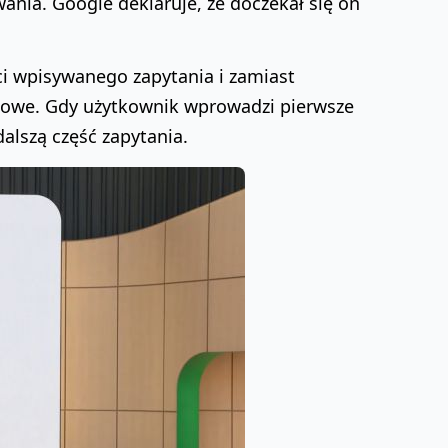
ania. Google deklaruje, że doczekał się on
i wpisywanego zapytania i zamiast
towe. Gdy użytkownik wprowadzi pierwsze
dalszą część zapytania.