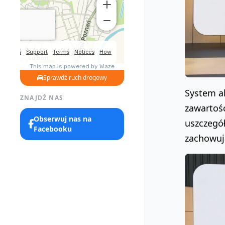
Sprawdź ruch drogowy
System ak
ZNAJDŹ NAS
zawartoś
Obserwuj nas na
uszczegó
Facebooku
zachowuj