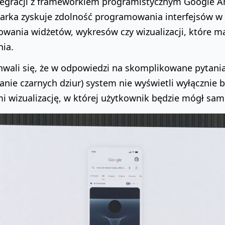
ntegracji z frameworkiem programistycznym Google An
arka zyskuje zdolność programowania interfejsów w 
wania widżetów, wykresów czy wizualizacji, które m
nia.
hwali się, że w odpowiedzi na skomplikowane pytania
nie czarnych dziur) system nie wyświetli wyłącznie b
i wizualizację, w której użytkownik będzie mógł sam