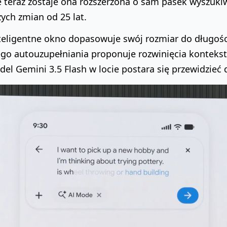
 teraz zostaje ona rozszerzona o sam pasek wyszukiw
ych zmian od 25 lat.
teligentne okno dopasowuje swój rozmiar do długośc
ego autouzupełniania proponuje rozwinięcia konteks
el Gemini 3.5 Flash w locie postara się przewidzieć 