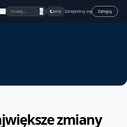
u
Zarejestruj się
Zaloguj
Jasny
jwiększe zmiany