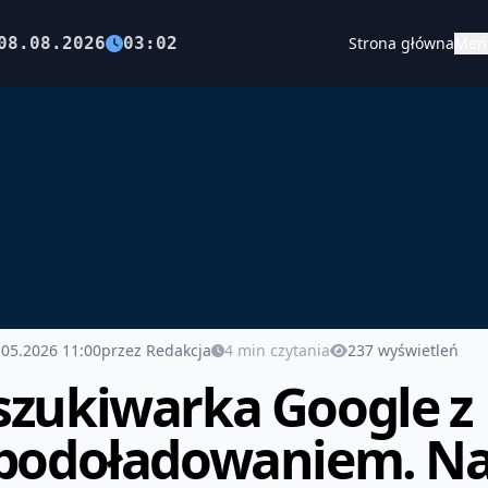
08.08.2026
03:02
Strona główna
Men
.05.2026 11:00
przez Redakcja
4 min czytania
237 wyświetleń
zukiwarka Google z
bodoładowaniem. Na