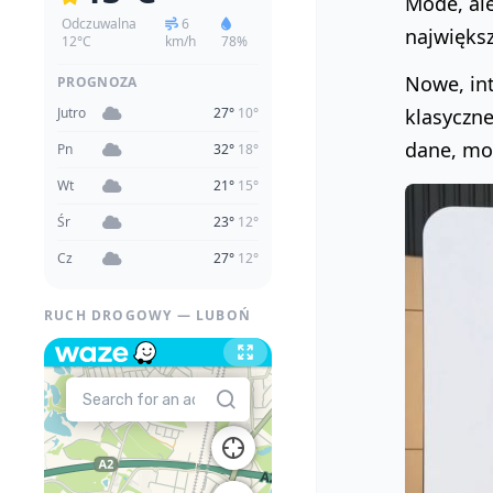
Mode, ale
Odczuwalna
6
największ
12°C
km/h
78%
Nowe, in
PROGNOZA
Jutro
27°
10°
klasyczn
dane, mod
Pn
32°
18°
Wt
21°
15°
Śr
23°
12°
Cz
27°
12°
RUCH DROGOWY — LUBOŃ