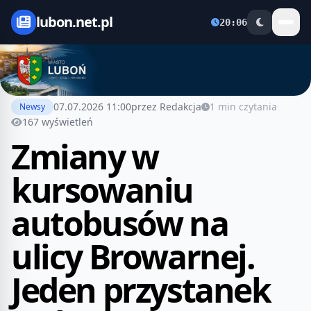
lubon.net.pl
20:06
07.07.2026 11:00
przez Redakcja
1 min czytania
Newsy
167 wyświetleń
Zmiany w
kursowaniu
autobusów na
ulicy Browarnej.
Jeden przystanek