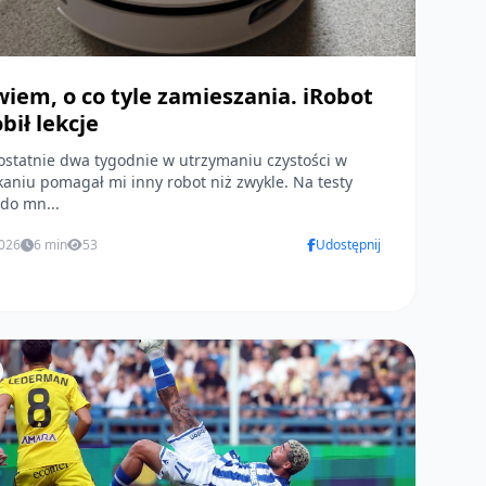
wiem, o co tyle zamieszania. iRobot
bił lekcje
ostatnie dwa tygodnie w utrzymaniu czystości w
aniu pomagał mi inny robot niż zwykle. Na testy
 do mn...
2026
6 min
53
Udostępnij