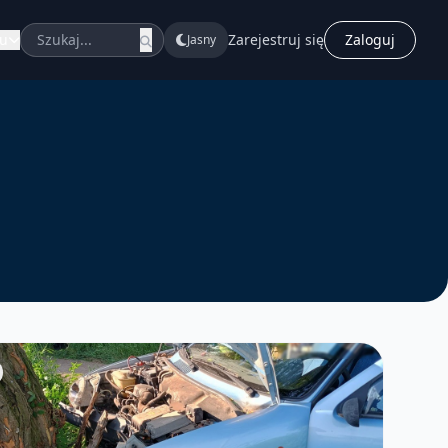
u
Zarejestruj się
Zaloguj
Jasny