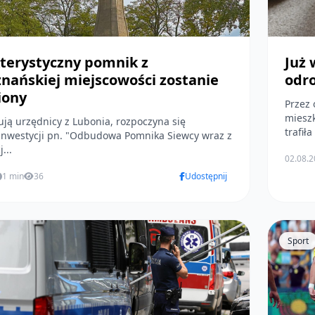
terystyczny pomnik z
Już 
nańskiej miejscowości zostanie
odro
iony
Przez 
mieszk
ują urzędnicy z Lubonia, rozpoczyna się
trafiła
 inwestycji pn. "Odbudowa Pomnika Siewcy wraz z
...
02.08.
1 min
36
Udostępnij
Sport