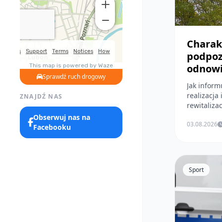
Charak
podpoz
odnow
Sprawdź ruch drogowy
Jak inform
realizacja
ZNAJDŹ NAS
rewitalizacj
Obserwuj nas na
03.08.2026
Facebooku
Sport