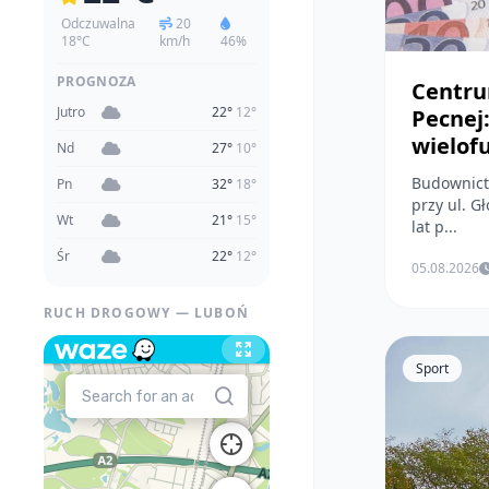
Odczuwalna
20
18°C
km/h
46%
PROGNOZA
Centru
Jutro
22°
12°
Pecnej
wielof
Nd
27°
10°
Budownictwo, Inwestyc
Pn
32°
18°
przy ul. G
Wt
21°
15°
lat p...
Śr
22°
12°
05.08.2026
RUCH DROGOWY — LUBOŃ
Sport