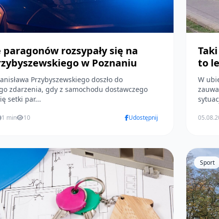
e paragonów rozsypały się na
Taki
Przybyszewskiego w Poznaniu
to l
tanisława Przybyszewskiego doszło do
W ubie
go zdarzenia, gdy z samochodu dostawczego
zauważ
ę setki par...
sytuacj
1 min
10
Udostępnij
05.08.
Sport