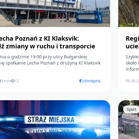
echa Poznań z KI Klaksvik:
Regi
ź zmiany w ruchu i transporcie
ucie
pnia o godzinie 19:00 przy ulicy Bułgarskiej
Szybko 
ię spotkanie Lecha Poznań z drużyną KI Klaksvik
około 
inform
3 min
12
Udostępnij
06.08.
Sport