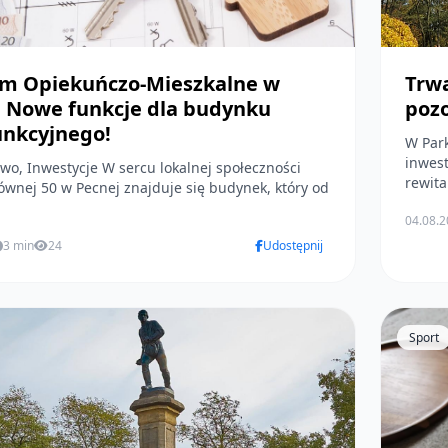
m Opiekuńczo-Mieszkalne w
Trwa
: Nowe funkcje dla budynku
poz
unkcyjnego!
W Park
inwes
je W sercu lokalnej społeczności
rewital
łównej 50 w Pecnej znajduje się budynek, który od
04.08.
3 min
24
Udostępnij
Sport