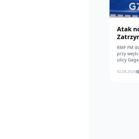
Atak n
Zatrzy
RMF FM don
przy wejśc
ulicy Gagar
02.08.2026