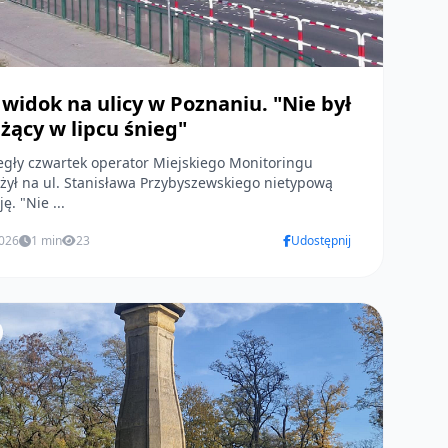
 widok na ulicy w Poznaniu. "Nie był
eżący w lipcu śnieg"
gły czwartek operator Miejskiego Monitoringu
ył na ul. Stanisława Przybyszewskiego nietypową
ę. "Nie ...
2026
1 min
23
Udostępnij