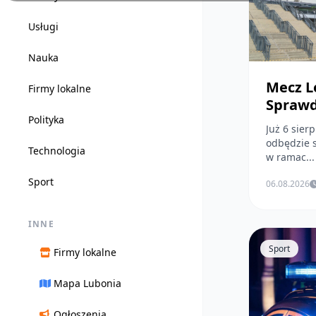
Usługi
Nauka
Mecz L
Firmy lokalne
Sprawd
Polityka
Już 6 sier
odbędzie s
Technologia
w ramac...
Sport
06.08.2026
INNE
Sport
Firmy lokalne
Mapa Lubonia
Ogłoszenia