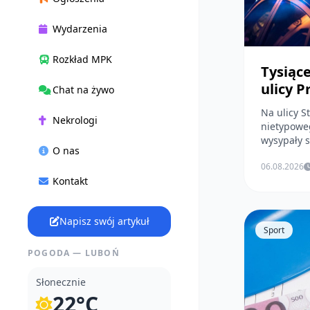
Wydarzenia
Rozkład MPK
Tysiąc
ulicy 
Chat na żywo
Na ulicy S
Nekrologi
nietypowe
wysypały si
O nas
06.08.2026
Kontakt
Napisz swój artykuł
Sport
POGODA — LUBOŃ
Słonecznie
22°C