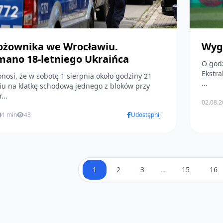
ożownika we Wrocławiu.
Wyg
mano 18-letniego Ukraińca
O godz
Ekstra
osi, że w sobotę 1 sierpnia około godziny 21
...
iu na klatkę schodową jednego z bloków przy
...
02.08.
1 min
43
Udostępnij
1
2
3
…
15
16