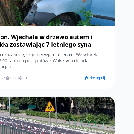
on. Wjechała w drzewo autem i
kła zostawiając 7-letniego syna
okazało się, skąd decyzja o ucieczce. We wtorek
8:00 rano do policjantów z Wolsztyna dotarła
acja o ...
2026
1 min
10
Udostępnij