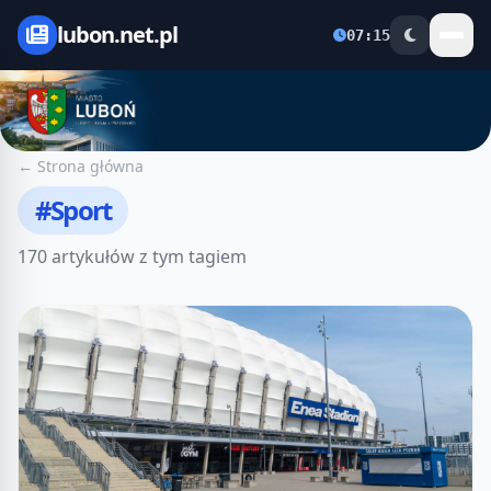
lubon.net.pl
07:15
← Strona główna
#Sport
170 artykułów z tym tagiem