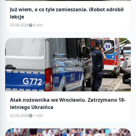
Już wiem, o co tyle zamieszania. iRobot odrobił
lekcje
02.08.2026
6 min
Atak nożownika we Wrocławiu. Zatrzymano 18-
letniego Ukraińca
02.08.2026
1 min