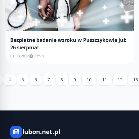
Bezpłatne badanie wzroku w Puszczykowie już
26 sierpnia!
01.08.2026
2 min
4
5
6
7
8
9
10
11
12
13
lubon.net.pl