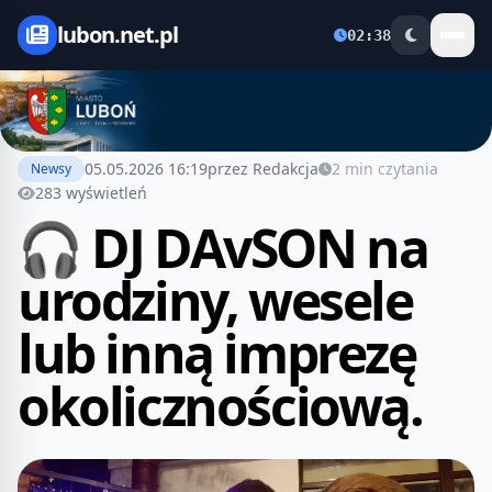
lubon.net.pl
02:38
05.05.2026 16:19
przez Redakcja
2 min czytania
Newsy
283 wyświetleń
🎧 DJ DAvSON na
urodziny, wesele
lub inną imprezę
okolicznościową.