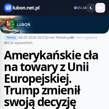
lubon.net.pl
15:18
08.05.2026 09:57
przez Redakcja
3 min czytania
Newsy
226 wyświetleń
Amerykańskie cła
na towary z Unii
Europejskiej.
Trump zmienił
swoją decyzję