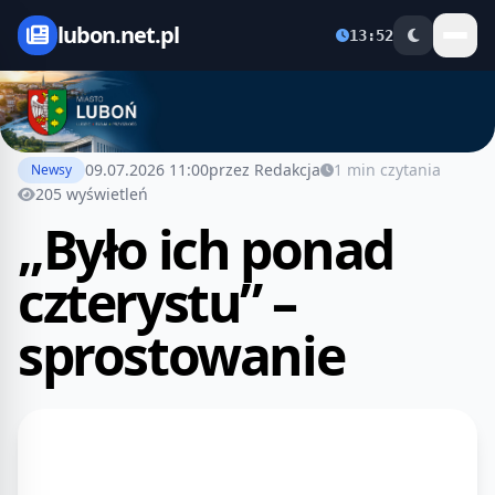
lubon.net.pl
13:52
09.07.2026 11:00
przez Redakcja
1 min czytania
Newsy
205 wyświetleń
„Było ich ponad
czterystu” –
sprostowanie