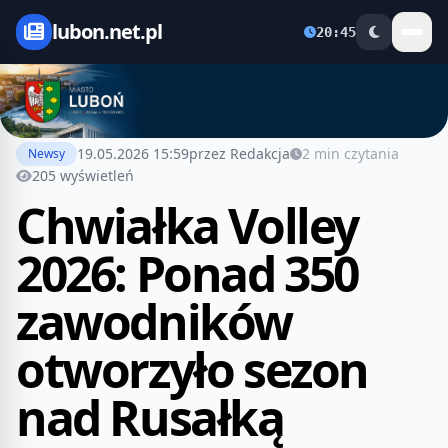
lubon.net.pl
20:45
19.05.2026 15:59
przez Redakcja
2 min czytania
Newsy
205 wyświetleń
Chwiałka Volley
2026: Ponad 350
zawodników
otworzyło sezon
nad Rusałką