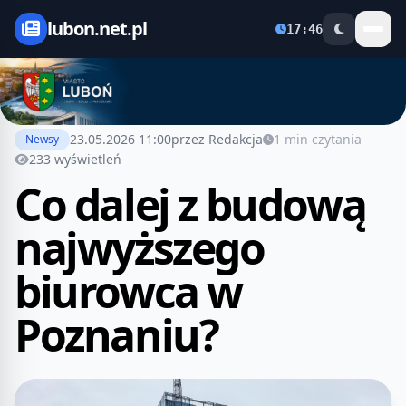
lubon.net.pl
17:46
23.05.2026 11:00
przez Redakcja
1 min czytania
Newsy
233 wyświetleń
Co dalej z budową
najwyższego
biurowca w
Poznaniu?