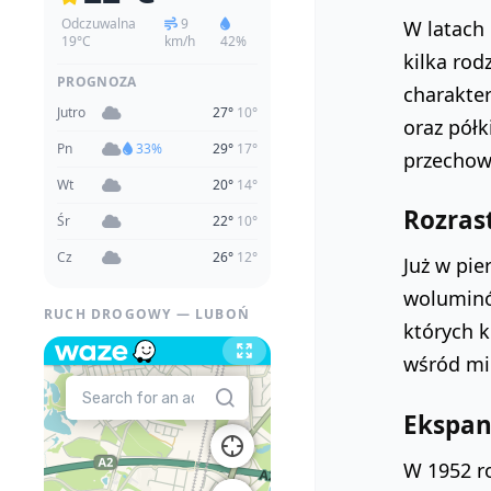
Odczuwalna
9
W latach 
19°C
km/h
42%
kilka rod
PROGNOZA
charakter
Jutro
27°
10°
oraz półk
Pn
33%
29°
17°
przechowy
Wt
20°
14°
Rozrast
Śr
22°
10°
Cz
26°
12°
Już w pie
woluminów
RUCH DROGOWY — LUBOŃ
których k
wśród mi
Ekspan
W 1952 ro