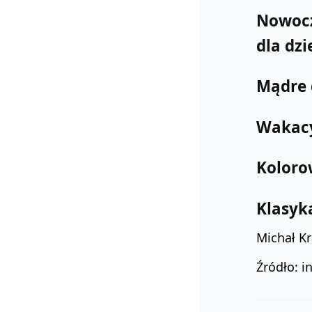
Nowocze
dla dzi
Mądre 
Wakacy
Koloro
Klasyka
Michał Kr
Źródło: i