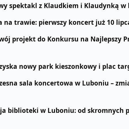
wy spektakl z Klaudkiem i Klaudynką w b
 na trawie: pierwszy koncert już 10 lipc
swój projekt do Konkursu na Najlepszy P
zyska nowy park kieszonkowy i plac ta
esna sala koncertowa w Luboniu – zmia
ja biblioteki w Luboniu: od skromnych 