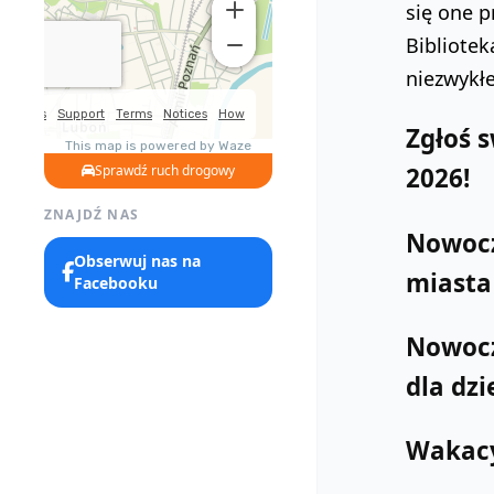
się one 
Bibliotek
niezwykłe
Zgłoś 
2026!
Sprawdź ruch drogowy
ZNAJDŹ NAS
Nowocz
Obserwuj nas na
miasta
Facebooku
Nowocze
dla dzi
Wakacy