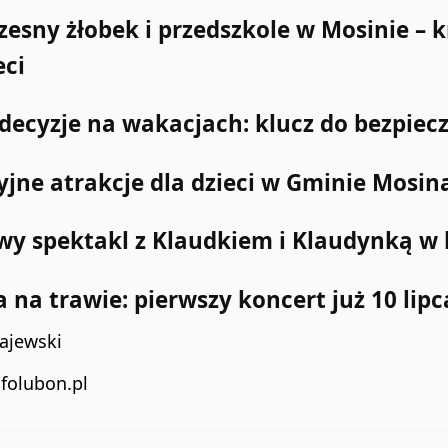
sny żłobek i przedszkole w Mosinie – kr
eci
decyzje na wakacjach: klucz do bezpiec
jne atrakcje dla dzieci w Gminie Mosin
wy spektakl z Klaudkiem i Klaudynką w b
 na trawie: pierwszy koncert już 10 lipc
ajewski
nfolubon.pl