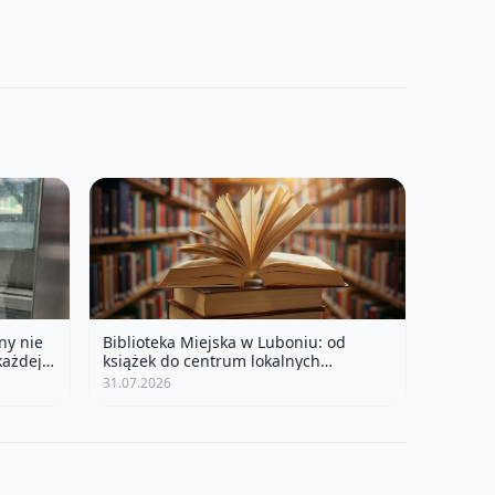
ny nie
Biblioteka Miejska w Luboniu: od
każdej
książek do centrum lokalnych
wydarzeń
31.07.2026