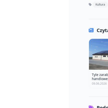
Kultura
Czyta
Tyle zarab
handlowej
złotych p
09.06.2026
Podo