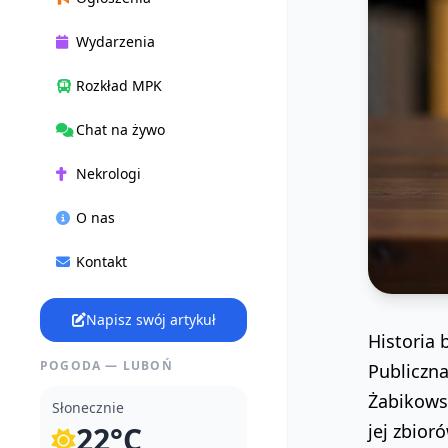
Wydarzenia
Rozkład MPK
Chat na żywo
Nekrologi
O nas
Kontakt
Napisz swój artykuł
Historia 
POGODA — LUBOŃ
Publiczn
Żabikowsk
Słonecznie
22°C
jej zbior