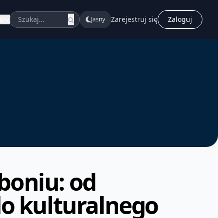
u
Zarejestruj się
Zaloguj
Jasny
boniu: od
o kulturalnego