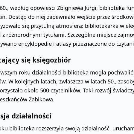
60., według opowieści Zbigniewa Jurgi, biblioteka 
zin. Dostęp do niej zapewniało wejście przez środkow
yzowało się przytulną atmosferą: bibliotekarka w ele
i z różnorodnymi tytułami. Szczególne miejsce zajmo
wano encyklopedie i atlasy przeznaczone do czytani
ający się księgozbiór
rwszym roku działalności biblioteka mogła pochwalić
. W kolejnych latach, zwłaszcza w latach 50., zasoby
orzystało około 500 czytelników. Taki rozwój świadc
eszkańców Żabikowa.
sja działalności
ku biblioteka rozszerzyła swoją działalność, urucham