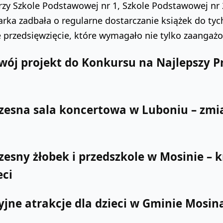
przy Szkole Podstawowej nr 1, Szkole Podstawowej nr
arka zadbała o regularne dostarczanie książek do tyc
 przedsięwzięcie, które wymagało nie tylko zaangażow
swój projekt do Konkursu na Najlepszy P
esna sala koncertowa w Luboniu – zmia
sny żłobek i przedszkole w Mosinie – kr
eci
jne atrakcje dla dzieci w Gminie Mosin