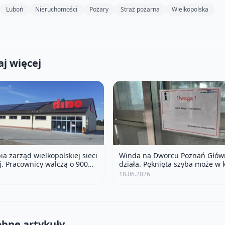
Luboń
Nieruchomości
Pożary
Straż pożarna
Wielkopolska
j więcej
ia zarząd wielkopolskiej sieci
Winda na Dworcu Poznań Głów
. Pracownicy walczą o 900
działa. Pęknięta szyba może w 
odwyżki
chwili runąć na kogoś
18.06.2026
bne artykuły