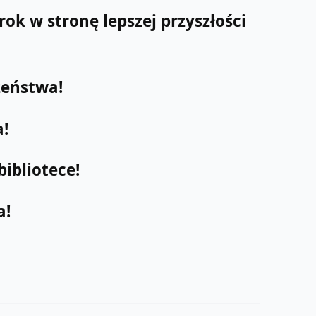
ok w stronę lepszej przyszłości
zeństwa!
a!
ibliotece!
a!