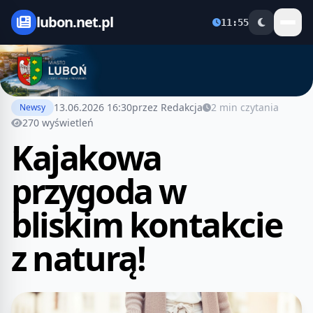
lubon.net.pl
11:55
13.06.2026 16:30
przez Redakcja
2 min czytania
Newsy
270 wyświetleń
Kajakowa
przygoda w
bliskim kontakcie
z naturą!