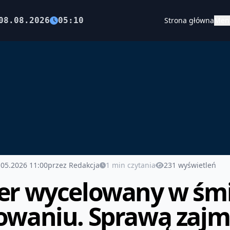
08.08.2026
05:10
Strona główna
Men
.05.2026 11:00
przez Redakcja
1 min czytania
231 wyświetleń
er wycelowany w śmi
owaniu. Sprawą zajmie