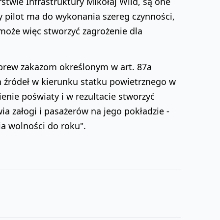
stwie Infrastruktury Mikołaj Wild, są one
 pilot ma do wykonania szereg czynności,
oże więc stworzyć zagrożenie dla
wbrew zakazom określonym w art. 87a
ch źródeł w kierunku statku powietrznego w
nie poświaty i w rezultacie stworzyć
a załogi i pasażerów na jego pokładzie -
ia wolności do roku".