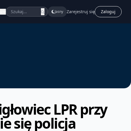
u
Zarejestruj się
Zaloguj
Jasny
głowiec LPR przy
 się policja