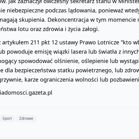
w. Jak zaznaczył ówczesny sekretarz stanu w Minister
nie niebezpieczne podczas lądowania, ponieważ wtedy
magają skupienia. Dekoncentracja w tym momencie m
ństwa lotu oraz zdrowia i życia załogi.
z artykułem 211 pkt 12 ustawy Prawo Lotnicze "kto 
ub powoduje emisję wiązki lasera lub światła z inny
gący spowodować olśnienie, oślepienie lub wystąpie
e dla bezpieczeństwa statku powietrznego, lub zdrowi
rzywnie, karze ograniczenia wolności lub pozbawien
wiadomosci.gazeta.pl
Sport
Zdrowie