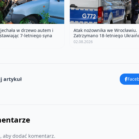
jechała w drzewo autem i
Atak nożownika we Wrocławiu.
ostawiając 7-letniego syna
Zatrzymano 18-letniego Ukraiń
02.08.2026
j artykuł
Face
entarze
ę, aby dodać komentarz.