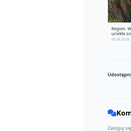
Region. W
uciekła z
06.08.2026
Udostępni
Kom
Zaloguj si