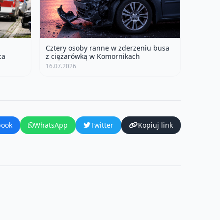
Cztery osoby ranne w zderzeniu busa
ca
z ciężarówką w Komornikach
16.07.2026
book
WhatsApp
Twitter
Kopiuj link