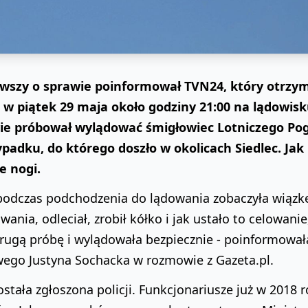
rwszy o sprawie poinformował TVN24, który otrzym
e w piątek 29 maja około godziny 21:00 na lądowisk
e próbował wylądować śmigłowiec Lotniczego Po
ypadku, do którego doszło w okolicach Siedlec. Jak
e nogi.
podczas podchodzenia do lądowania zobaczyła wiązkę 
wania, odleciał, zrobił kółko i jak ustało to celowani
drugą próbę i wylądowała bezpiecznie - poinformował
ego Justyna Sochacka w rozmowie z Gazeta.pl.
stała zgłoszona policji. Funkcjonariusze już w 2018 