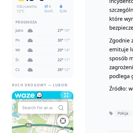
incydentó
Odczuwalna
6
szczegól
12°C
km/h
82%
które wy
PROGNOZA
bezpiecze
Jutro
27°
10°
Zgodnie 
Pn
30°
17°
emituje l
Wt
20°
14°
sposób mo
Śr
22°
11°
zagrożeni
Cz
26°
12°
podlega g
RUCH DROGOWY — LUBOŃ
Źródło: 
Policja