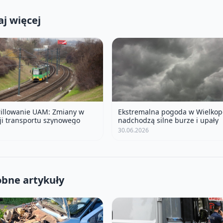
j więcej
rillowanie UAM: Zmiany w
Ekstremalna pogoda w Wielkop
ji transportu szynowego
nadchodzą silne burze i upały
30.06.2026
bne artykuły