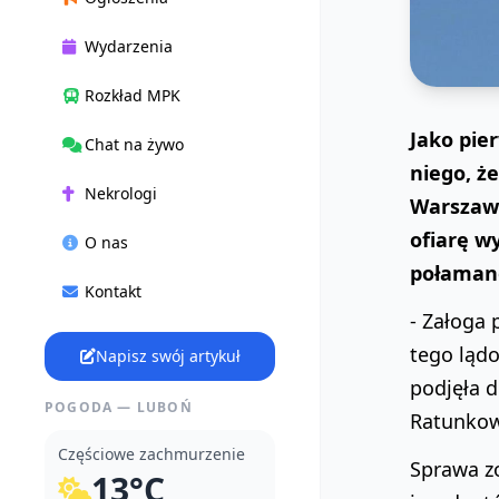
Wydarzenia
Rozkład MPK
Jako pie
Chat na żywo
niego, ż
Nekrologi
Warszawi
ofiarę w
O nas
połaman
Kontakt
- Załoga 
tego lądo
Napisz swój artykuł
podjęła 
POGODA — LUBOŃ
Ratunkow
Częściowe zachmurzenie
Sprawa zo
13°C