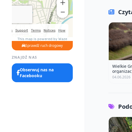
Czyta
Sprawdź ruch drogowy
ZNAJDŹ NAS
Wielkie G
Obserwuj nas na
organizac
Facebooku
04.06.2026
Podo