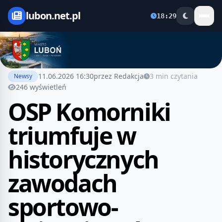
lubon.net.pl
18:29
11.06.2026 16:30
przez Redakcja
3 min czytania
Newsy
246 wyświetleń
OSP Komorniki
triumfuje w
historycznych
zawodach
sportowo-