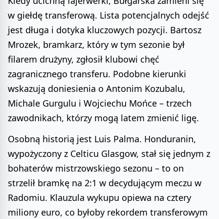
Kiedy ucichną fajerwerki, Bułgarska zamieni się
w giełdę transferową. Lista potencjalnych odejść
jest długa i dotyka kluczowych pozycji. Bartosz
Mrozek, bramkarz, który w tym sezonie był
filarem drużyny, zgłosił klubowi chęć
zagranicznego transferu. Podobne kierunki
wskazują doniesienia o Antonim Kozubalu,
Michale Gurgulu i Wojciechu Mońce – trzech
zawodnikach, którzy mogą latem zmienić ligę.
Osobną historią jest Luis Palma. Honduranin,
wypożyczony z Celticu Glasgow, stał się jednym z
bohaterów mistrzowskiego sezonu – to on
strzelił bramkę na 2:1 w decydującym meczu w
Radomiu. Klauzula wykupu opiewa na cztery
miliony euro, co byłoby rekordem transferowym