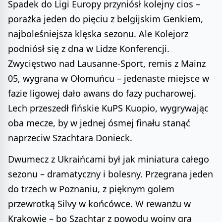
Spadek do Ligi Europy przyniósł kolejny cios –
porażka jeden do pięciu z belgijskim Genkiem,
najboleśniejsza klęska sezonu. Ale Kolejorz
podniósł się z dna w Lidze Konferencji.
Zwycięstwo nad Lausanne-Sport, remis z Mainz
05, wygrana w Ołomuńcu – jedenaste miejsce w
fazie ligowej dało awans do fazy pucharowej.
Lech przeszedł fińskie KuPS Kuopio, wygrywając
oba mecze, by w jednej ósmej finału stanąć
naprzeciw Szachtara Donieck.
Dwumecz z Ukraińcami był jak miniatura całego
sezonu – dramatyczny i bolesny. Przegrana jeden
do trzech w Poznaniu, z pięknym golem
przewrotką Silvy w końcówce. W rewanżu w
Krakowie – bo Szachtar z powodu wojny gra