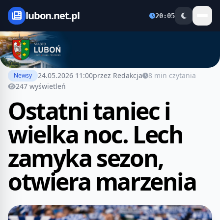
lubon.net.pl
20:05
24.05.2026 11:00
przez Redakcja
8 min czytania
Newsy
247 wyświetleń
Ostatni taniec i
wielka noc. Lech
zamyka sezon,
otwiera marzenia