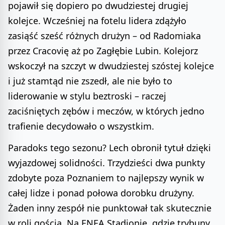
pojawił się dopiero po dwudziestej drugiej
kolejce. Wcześniej na fotelu lidera zdążyło
zasiąść sześć różnych drużyn – od Radomiaka
przez Cracovię aż po Zagłębie Lubin. Kolejorz
wskoczył na szczyt w dwudziestej szóstej kolejce
i już stamtąd nie zszedł, ale nie było to
liderowanie w stylu beztroski – raczej
zaciśniętych zębów i meczów, w których jedno
trafienie decydowało o wszystkim.
Paradoks tego sezonu? Lech obronił tytuł dzięki
wyjazdowej solidności. Trzydzieści dwa punkty
zdobyte poza Poznaniem to najlepszy wynik w
całej lidze i ponad połowa dorobku drużyny.
Żaden inny zespół nie punktował tak skutecznie
w roli gościa. Na ENEA Stadionie, gdzie trybuny