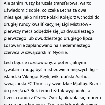
Ale zanim ruszy karuzela transferowa, warto
uświadomić sobie, co czeka Lecha za dwa
miesiące. Jako mistrz Polski Kolejorz wchodzi do
drugiej rundy kwalifikacyjnej Ligi Mistrzów –
pierwszy mecz odbędzie się już dwudziestego
pierwszego lub dwudziestego drugiego lipca.
Losowanie zaplanowano na siedemnastego
czerwca w szwajcarskim Nyonie.
Lech będzie rozstawiony, a potencjalnymi
rywalami mogą być mistrzowie mniejszych lig –
islandzki Vikingur Reykjavík, duński Aarhus,
szwajcarski FC Thun czy szwedzkie Mjallby. Brzmi
do przejścia? Rok temu też tak wyglądało, a
trzecia runda z Crveną Zvezdą okazała się murem
nie do przeskoczenia. Trzy rundy kwalifikacyjne