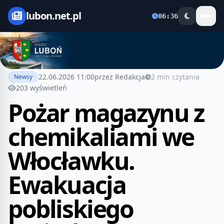
lubon.net.pl
06:36
22.06.2026 11:00
przez Redakcja
2 min czytania
Newsy
203 wyświetleń
Pożar magazynu z
chemikaliami we
Włocławku.
Ewakuacja
pobliskiego