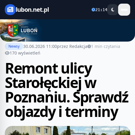
lubon.net.pl
21:14
30.06.2026 11:00
przez Redakcja
1 min czytania
Newsy
170 wyświetleń
Remont ulicy
Starołęckiej w
Poznaniu. Sprawdź
objazdy i terminy