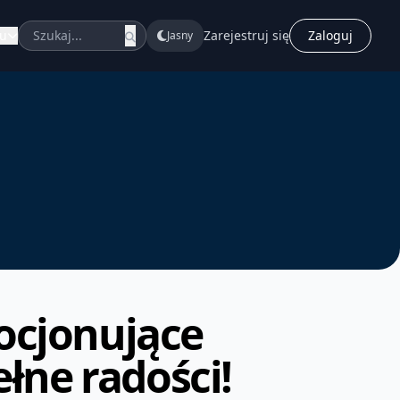
u
Zarejestruj się
Zaloguj
Jasny
ocjonujące
łne radości!