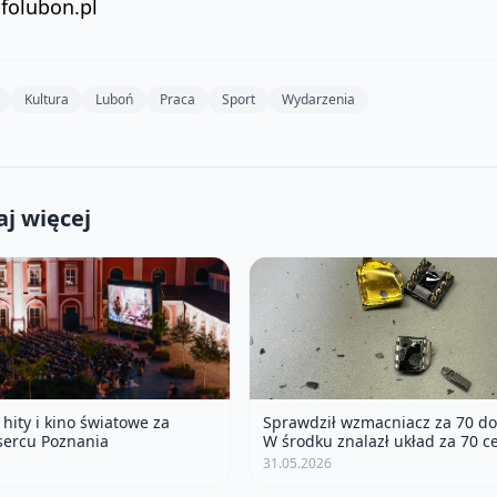
nfolubon.pl
Kultura
Luboń
Praca
Sport
Wydarzenia
j więcej
hity i kino światowe za
Sprawdził wzmacniacz za 70 do
sercu Poznania
W środku znalazł układ za 70 c
31.05.2026