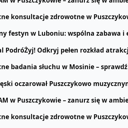
M w Puszczykowie – zanurz się w ambi
tne konsultacje zdrowotne w Puszczykowi
ny festyn w Luboniu: wspólna zabawa i 
l PodróŻyj! Odkryj pełen rozkład atrakcj
tne badania słuchu w Mosinie – sprawdź 
ęski oczarował Puszczykowo muzycznym
M w Puszczykowie – zanurz się w ambi
tne konsultacje zdrowotne w Puszczykowi