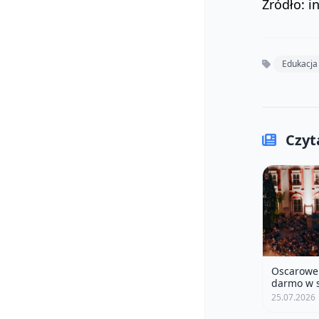
Źródło: i
Edukacja
Czyta
Oscarowe 
darmo w 
25.07.2026