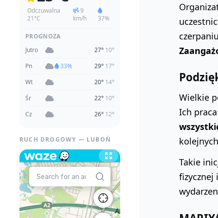
Organizat
Odczuwalna
9
21°C
km/h
37%
uczestni
czerpaniu
PROGNOZA
Zaangażo
Jutro
27°
10°
Pn
33%
29°
17°
Podzię
Wt
20°
14°
Wielkie p
Śr
22°
10°
Ich prac
Cz
26°
12°
wszystki
RUCH DROGOWY — LUBOŃ
kolejnych
Takie ini
fizycznej
wydarzeni