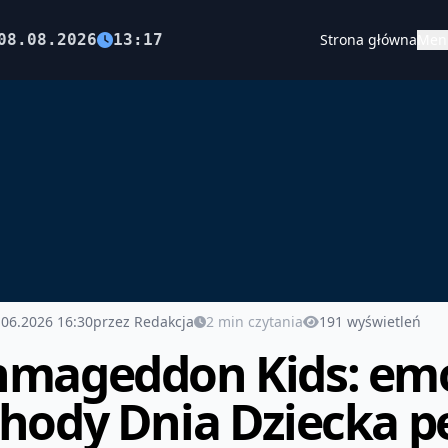
08.08.2026
13:17
Strona główna
Men
.06.2026 16:30
przez Redakcja
2 min czytania
191 wyświetleń
mageddon Kids: em
hody Dnia Dziecka pe