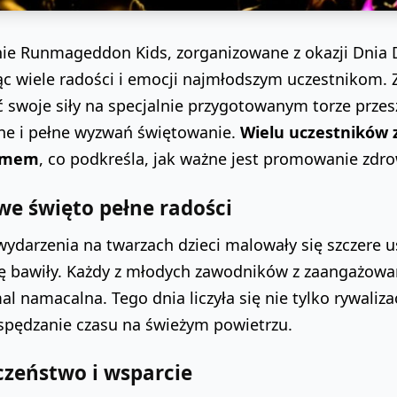
ie Runmageddon Kids, zorganizowane z okazji Dnia D
c wiele radości i emocji najmłodszym uczestnikom. Z 
ć swoje siły na specjalnie przygotowanym torze prze
ne i pełne wyzwań świętowanie.
Wielu uczestników 
zmem
, co podkreśla, jak ważne jest promowanie zdro
we święto pełne radości
ydarzenia na twarzach dzieci malowały się szczere 
ię bawiły. Każdy z młodych zawodników z zaangażowa
al namacalna. Tego dnia liczyła się nie tylko rywaliz
spędzanie czasu na świeżym powietrzu.
czeństwo i wsparcie