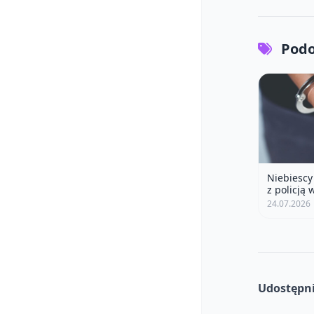
Podo
Niebiescy
z policją 
24.07.2026
Udostępni