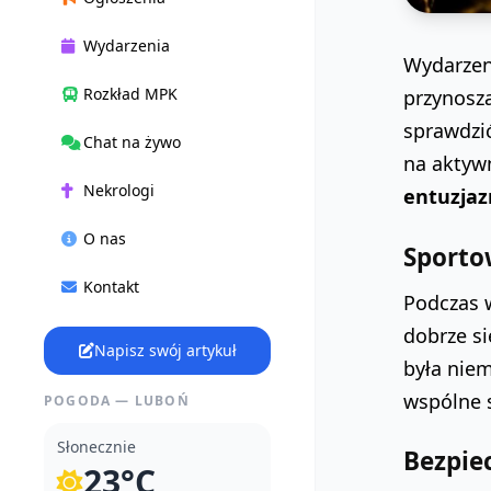
Wydarzenia
Wydarzen
Rozkład MPK
przynoszą
sprawdzi
Chat na żywo
na aktyw
Nekrologi
entuzja
O nas
Sporto
Kontakt
Podczas w
dobrze s
Napisz swój artykuł
była niem
wspólne 
POGODA — LUBOŃ
Słonecznie
Bezpie
23°C