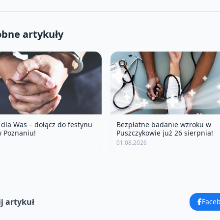
bne artykuły
 dla Was – dołącz do festynu
Bezpłatne badanie wzroku w
w Poznaniu!
Puszczykowie już 26 sierpnia!
01.08.2026
j artykuł
Face