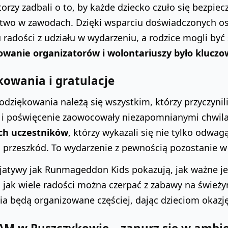
orzy zadbali o to, by każde dziecko czuło się bezpiec
ctwo w zawodach. Dzięki wsparciu doświadczonych os
 radości z udziału w wydarzeniu, a rodzice mogli być
wanie organizatorów i wolontariuszy było kluczo
kowania i gratulacje
odziękowania należą się wszystkim, którzy przyczynil
a i poświęcenie zaowocowały niezapomnianymi chwila
ch uczestników
, którzy wykazali się nie tylko odwa
 przeszkód. To wydarzenie z pewnością pozostanie w
cjatywy jak Runmageddon Kids pokazują, jak ważne je
 i jak wiele radości można czerpać z zabawy na świe
a będą organizowane częściej, dając dzieciom okazję 