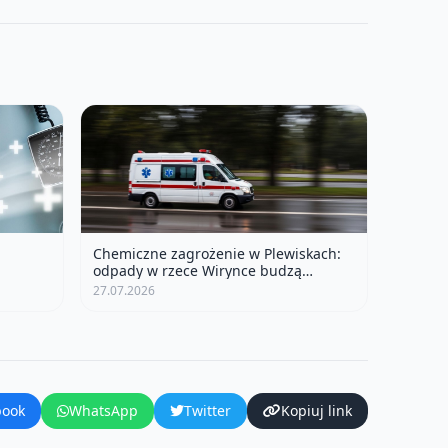
Chemiczne zagrożenie w Plewiskach:
odpady w rzece Wirynce budzą
niepokój
27.07.2026
book
WhatsApp
Twitter
Kopiuj link