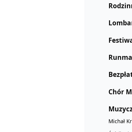
Rodzin
Lombar
Festiwa
Runmag
Bezpła
Chór M
Muzycz
Michał Kr