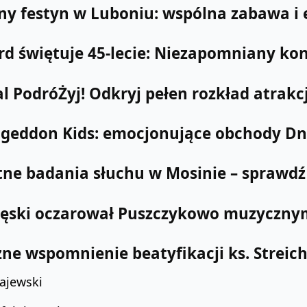
ny festyn w Luboniu: wspólna zabawa i 
d świętuje 45-lecie: Niezapomniany kon
l PodróŻyj! Odkryj pełen rozkład atrakcj
eddon Kids: emocjonujące obchody Dnia
tne badania słuchu w Mosinie – sprawdź 
ęski oczarował Puszczykowo muzycznym
ne wspomnienie beatyfikacji ks. Streic
ajewski