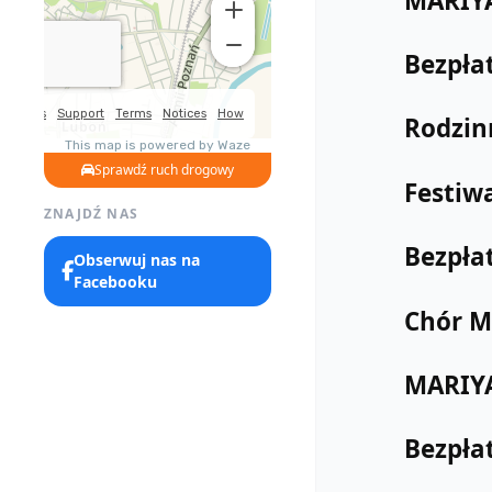
MARIYA
Bezpła
Rodzin
Sprawdź ruch drogowy
Festiwa
ZNAJDŹ NAS
Bezpła
Obserwuj nas na
Facebooku
Chór M
MARIYA
Bezpła