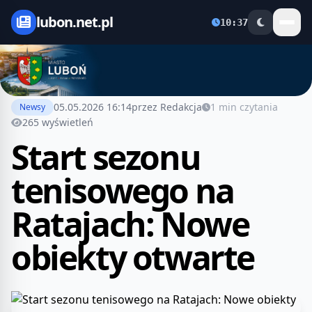
lubon.net.pl
10:37
05.05.2026 16:14
przez Redakcja
1 min czytania
Newsy
265 wyświetleń
Start sezonu
tenisowego na
Ratajach: Nowe
obiekty otwarte