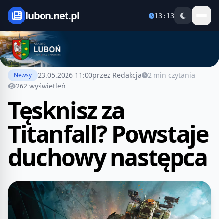
lubon.net.pl
13:13
23.05.2026 11:00
przez Redakcja
2 min czytania
Newsy
262 wyświetleń
Tęsknisz za
Titanfall? Powstaje
duchowy następca