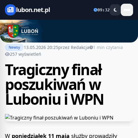
lubon.net.pl
09:32
13.05.2026 20:25
przez Redakcja
1 min czytania
Newsy
257 wyświetleń
Tragiczny finał
poszukiwań w
Luboniu i WPN
W
poniedziałek 11 maja
służby prowadziły