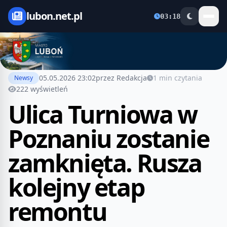
lubon.net.pl
03:18
05.05.2026 23:02
przez Redakcja
1 min czytania
Newsy
222 wyświetleń
Ulica Turniowa w
Poznaniu zostanie
zamknięta. Rusza
kolejny etap
remontu