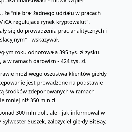
spółka finansowała - mówił Wipler.
 że "nie brał żadnego udziału w pracach
MiCA regulujące rynek kryptowalut".
ały się do prowadzenia prac analitycznych i
islacyjnym" - wskazywał.
egłym roku odnotowała 395 tys. zł zysku.
, a w ramach darowizn - 424 tys. zł.
rawie możliwego oszustwa klientów giełdy
stępowanie jest prowadzone na podstawie
łatą środków zdeponowanych w ramach
 mniej niż 350 mln zł.
ponad 300 mln dol., ale - jak informował w
Sylwester Suszek, założyciel giełdy BitBay,