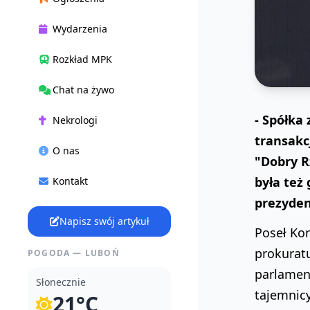
Wydarzenia
Rozkład MPK
Chat na żywo
- Spółka
Nekrologi
transakc
O nas
"Dobry R
była też
Kontakt
prezyden
Napisz swój artykuł
Poseł Kon
prokurat
POGODA — LUBOŃ
parlamen
Słonecznie
tajemnicy
21°C