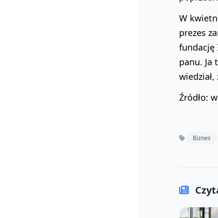
W kwietni
prezes za
fundację 
panu. Ja 
wiedział,
Źródło: 
Biznes
Czyta