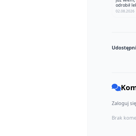
odrobił le
02.08.2026
Udostępni
Kom
Zaloguj si
Brak kome