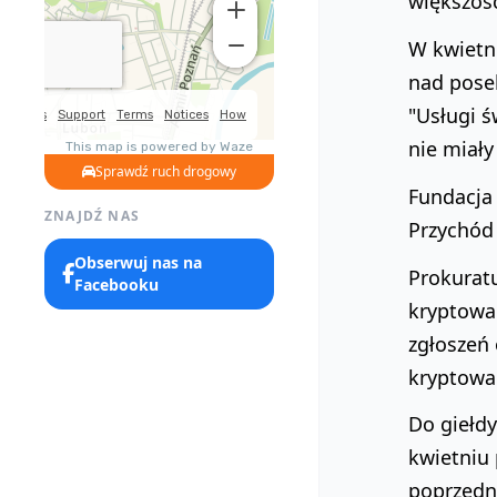
większośc
W kwietni
nad pose
"Usługi ś
nie miały
Sprawdź ruch drogowy
Fundacja 
ZNAJDŹ NAS
Przychód 
Obserwuj nas na
Prokurat
Facebooku
kryptowa
zgłoszeń
kryptowal
Do giełdy
kwietniu 
poprzedn