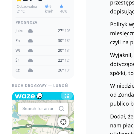
przestęps
Odczuwalna
9
dopisując
21°C
km/h
46%
PROGNOZA
Polityk w
Jutro
27°
10°
miesięczn
Pn
30°
18°
czyli na 
Wt
20°
13°
Wyjaśnił,
Śr
22°
12°
dotyczące
Cz
26°
13°
spółki, t
W niedzie
RUCH DROGOWY — LUBOŃ
od Zondac
publico b
Dodał, że
nam płac