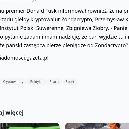
u premier Donald Tusk informował również, że na prz
rządu giełdy kryptowalut Zondacrypto, Przemysław Kra
Instytut Polski Suwerennej Zbigniewa Ziobry. - Panie P
to pytanie zadam i mam nadzieję, że pan wyjdzie tu i n
 że pański zastępca bierze pieniądze od Zondacrypto?
wiadomosci.gazeta.pl
Kryptowaluty
Polityka
Praca
Sport
j więcej