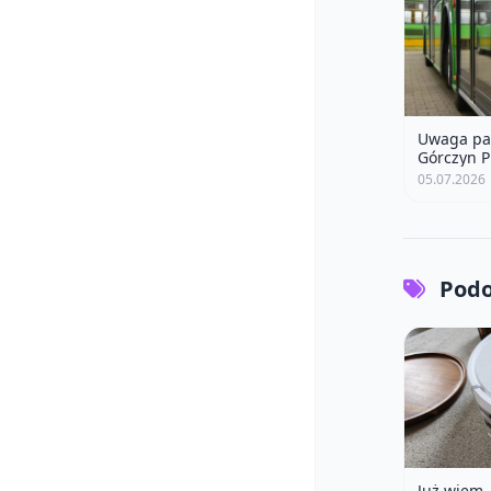
Uwaga pas
Górczyn P
05.07.2026
Podo
Już wiem, 