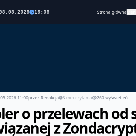
08.08.2026
16:06
Strona główna
Men
.05.2026 11:00
przez Redakcja
3 min czytania
260 wyświetleń
ler o przelewach od 
iązanej z Zondacrypt