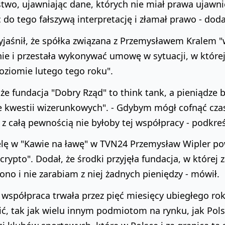
two, ujawniając dane, których nie miał prawa ujawnić
 do tego fałszywą interpretację i złamał prawo - doda
yjaśnił, że spółka związana z Przemysławem Kralem "
ie i przestała wykonywać umowę w sytuacji, w której 
poziomie lutego tego roku".
 że fundacja "Dobry Rząd" to think tank, a pieniądze
 kwestii wizerunkowych". - Gdybym mógł cofnąć czas,
o z całą pewnością nie byłoby tej współpracy - podkre
lę w "Kawie na ławę" w TVN24 Przemysław Wipler powt
rypto". Dodał, że środki przyjęła fundacja, w której z
ono i nie zarabiam z niej żadnych pieniędzy - mówił.
 współpraca trwała przez pięć miesięcy ubiegłego ro
ić, tak jak wielu innym podmiotom na rynku, jak Pol