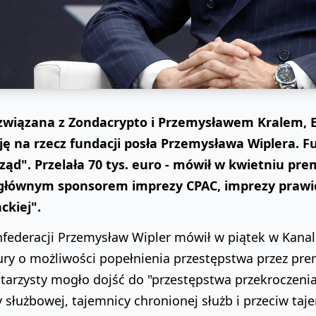
 związana z Zondacrypto i Przemysławem Kralem, E
ję na rzecz fundacji posła Przemysława Wiplera. F
ząd". Przelała 70 tys. euro - mówił w kwietniu pre
 głównym sponsorem imprezy CPAC, imprezy prawic
ckiej".
federacji Przemysław Wipler mówił w piątek w Kanale
ury o możliwości popełnienia przestępstwa przez pr
tarzysty mogło dojść do "przestępstwa przekroczenia
 służbowej, tajemnicy chronionej służb i przeciw taj