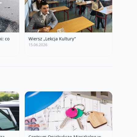
i: co
Wiersz „Lekcja Kultury”
15.06.2026
czą
Centrum Opiekuńczo-Mieszkalne w