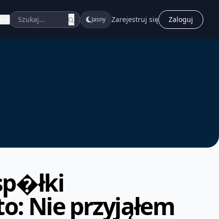
u
Zarejestruj się
Zaloguj
Jasny
sp�łki
o: Nie przyjąłem