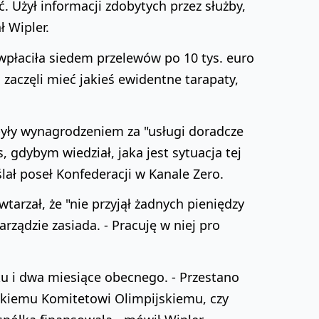
. Użył informacji zdobytych przez służby,
ł Wipler.
wpłaciła siedem przelewów po 10 tys. euro
zaczęli mieć jakieś ewidentne tarapaty,
 były wynagrodzeniem za "usługi doradcze
 gdybym wiedział, jaka jest sytuacja tej
ślał poseł Konfederacji w Kanale Zero.
arzał, że "nie przyjął żadnych pieniędzy
arządzie zasiada. - Pracuję w niej pro
ku i dwa miesiące obecnego. - Przestano
skiemu Komitetowi Olimpijskiemu, czy