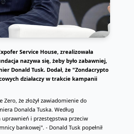
xpofer Service House, zrealizowała
undacja nazywa się, żeby było zabawniej,
mier Donald Tusk. Dodał, że "Zondacrypto
owych działaczy w trakcie kampanii
 Zero, że złożył zawiadomienie do
emiera Donalda Tuska. Według
 uprawnień i przestępstwa przeciw
emnicy bankowej". - Donald Tusk popełnił