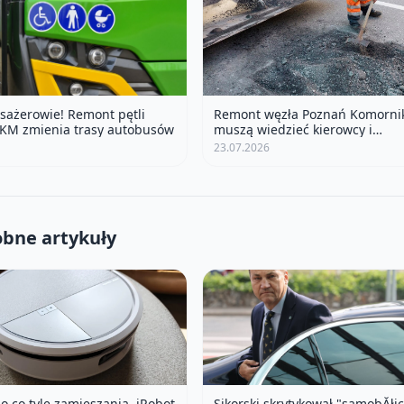
ażerowie! Remont pętli
Remont węzła Poznań Komornik
KM zmienia trasy autobusów
muszą wiedzieć kierowcy i
mieszkańcy?
23.07.2026
bne artykuły
o co tyle zamieszania. iRobot
Sikorski skrytykował "samobĂłj