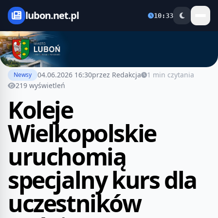
lubon.net.pl
10:33
04.06.2026 16:30
przez Redakcja
1 min czytania
Newsy
219 wyświetleń
Koleje
Wielkopolskie
uruchomią
specjalny kurs dla
uczestników