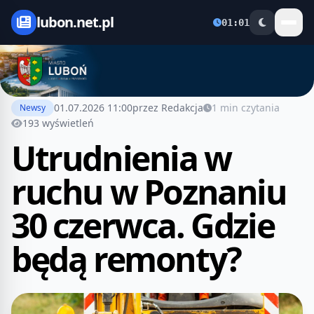
lubon.net.pl
01:01
01.07.2026 11:00
przez Redakcja
1 min czytania
Newsy
193 wyświetleń
Utrudnienia w
ruchu w Poznaniu
30 czerwca. Gdzie
będą remonty?